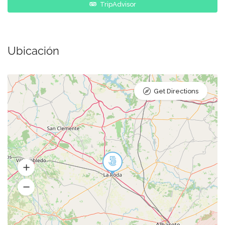
TripAdvisor
Ubicación
Get Directions