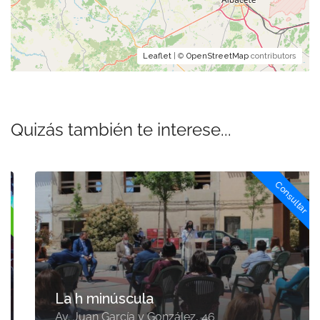
Leaflet
| ©
OpenStreetMap
contributors
Quizás también te interese...
Consultar
La h minúscula
Av. Juan García y González, 46